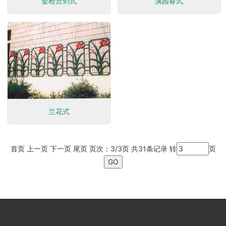
金枪云剑式
满园春式
兰花式
首页
上一页
下一页 尾页 页次：3/3页 共31条记录 转
页