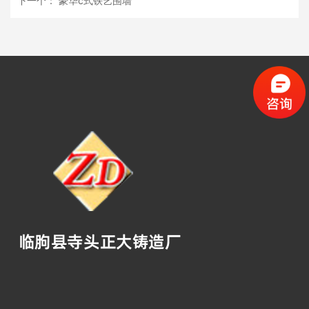
下一个：
豪华c式铁艺围墙