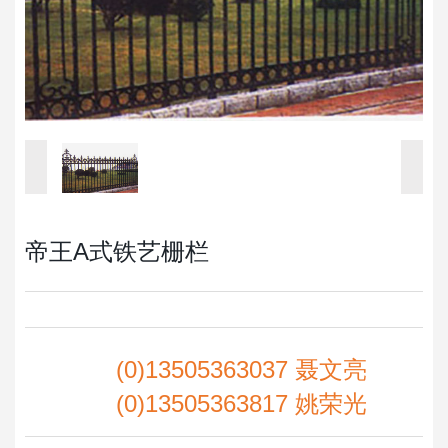
帝王A式铁艺栅栏
(0)13505363037 聂文亮
(0)13505363817 姚荣光