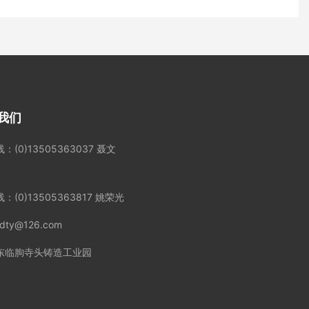
我们
：(0)13505363037 聂文
：(0)13505363817 姚荣光
zdty@126.com
东临朐寺头铸造工业园