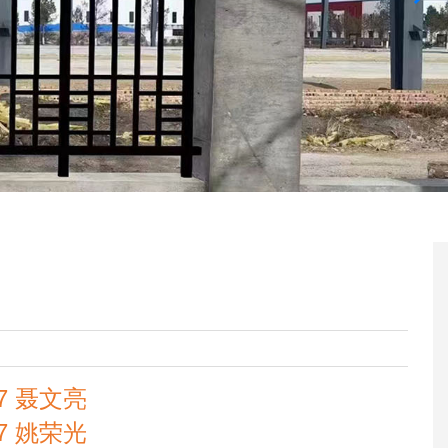
037 聂文亮
817 姚荣光