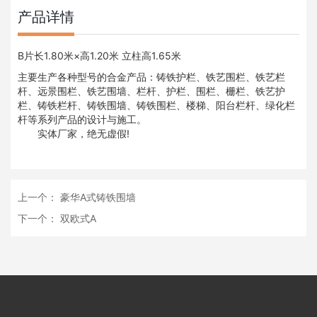
产品详情
B片长1.80米×高1.20米 立柱高1.65米
主要生产各种型号的合金产品：
铸铁护栏
、
铁艺围栏
、
铁艺栏
杆
、
远景围栏
、
铁艺围墙
、栏杆、护栏、围栏、栅栏、
铁艺护
栏
、
铸铁栏杆
、
铸铁围墙
、
铸铁围栏
、楼梯、阳台栏杆、绿化栏
杆等系列产品的设计与施工。
实体厂家，绝无虚假!
上一个：
豪华A式铸铁围墙
下一个：
双欧式A