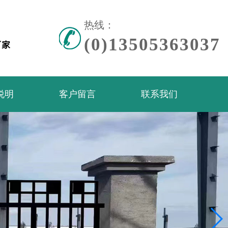
热线：
(0)13505363037
说明
客户留言
联系我们