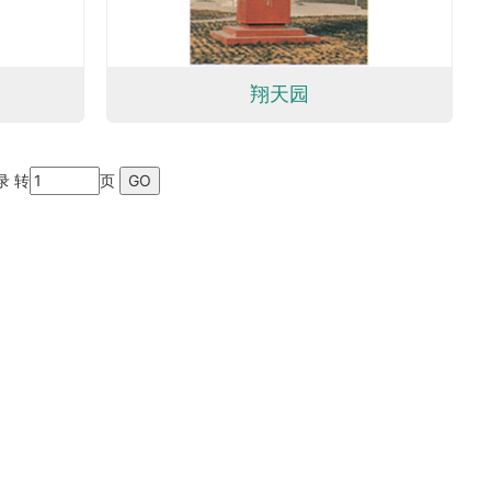
翔天园
录 转
页