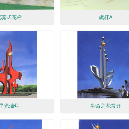
花蕊式花栏
旗杆A
星光灿烂
生命之花常开