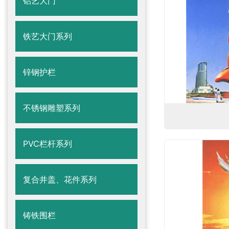
铝艺大门
铁艺大门系列
锌钢护栏
不锈钢雕塑系列
PVC栏杆系列
复合井盖、花件系列
铸铁围栏