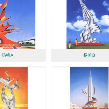
扬帆A
扬帆B