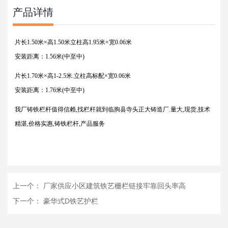
产品详情
片长1.50米×高1.50米立柱高1.95米×宽0.06米
安装距离：1.56米(中至中)
片长1.70米×高1-2.5米.立柱高标配×宽0.06米
安装距离：1.76米(中至中)
我厂铸铁栏杆值得信赖,找栏杆就到临朐县寺头正大铸造厂.量大,现货,技术
精湛,价格实惠,铸铁栏杆,产品服务
上一个：
厂家供应小区建筑铁艺栅栏链接牢靠回头率高
下一个：
豪华式D铁艺护栏