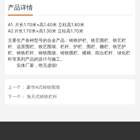
产品详情
A1. 片长1.70米×高1.40米 立柱高1.80米
A2 片长1.70米×高1.30米 立柱高1.70米
主要生产各种型号的合金产品：
铸铁护栏
、
铁艺围栏
、
铁艺栏
杆
、
远景围栏
、
铁艺围墙
、栏杆、护栏、围栏、栅栏、
铁艺护
栏
、
铸铁栏杆
、
铸铁围墙
、
铸铁围栏
、楼梯、阳台栏杆、绿化栏
杆等系列产品的设计与施工。
实体厂家，绝无虚假!
上一个：
豪华A式铸铁围墙
下一个：
海天式铸铁栏杆